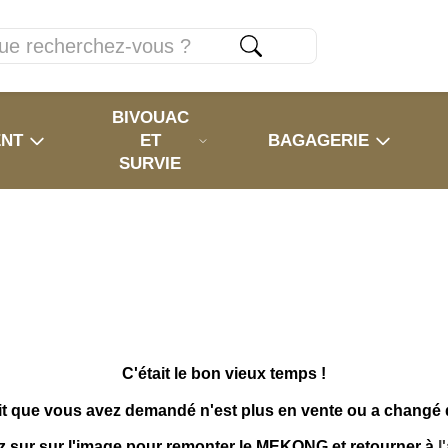
BIVOUAC
ENT
ET
BAGAGERIE
SURVIE
C'était le bon vieux temps !
it que vous avez demandé n'est plus en vente ou a changé
z sur sur l'image pour remonter le MEKONG et retourner à
l