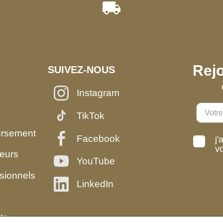
Rejo
SUIVEZ-NOUS
Instagram
TikTok
ursement
Facebook
j'
v
eurs
YouTube
sionnels
LinkedIn
ts