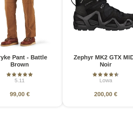
ryke Pant - Battle
Zephyr MK2 GTX MID
Brown
Noir
5.11
Lowa
99,00 €
200,00 €