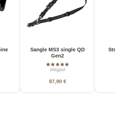
ine
Sangle MS3 single QD
St
Gen2
Magpul
87,90 €