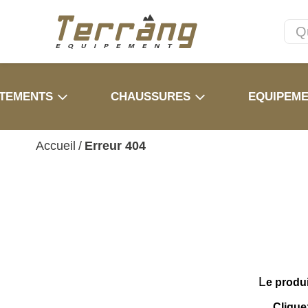
TEMENTS
CHAUSSURES
EQUIPEM
Accueil
/
Erreur 404
L
e produ
Clique