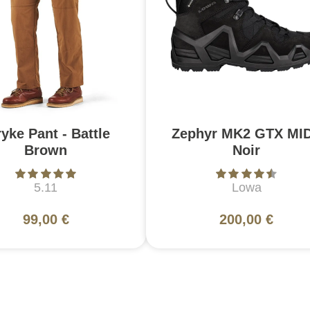
ryke Pant - Battle
Zephyr MK2 GTX MID
Brown
Noir
5.11
Lowa
99,00 €
200,00 €