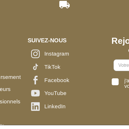
Rejo
SUIVEZ-NOUS
Instagram
TikTok
ursement
Facebook
j'
v
eurs
YouTube
sionnels
LinkedIn
ts