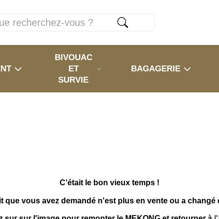
BIVOUAC
ENT
ET
BAGAGERIE
SURVIE
C'était le bon vieux temps !
it que vous avez demandé n'est plus en vente ou a changé
z sur sur l'image pour remonter le MEKONG et retourner à
l