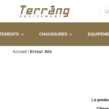
TEMENTS
CHAUSSURES
EQUIPEM
Accueil
/
Erreur 404
L
e produ
Clique