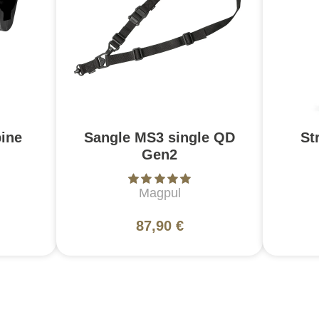
ine
Sangle MS3 single QD
St
Gen2
Magpul
87,90 €