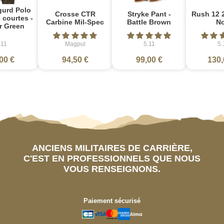
gurd Polo
Crosse CTR
Stryke Pant -
Rush 12 2
courtes -
Carbine Mil-Spec
Battle Brown
No
r Green
.11
Magpul
5.11
5.
00 €
94,50 €
99,00 €
130,
ANCIENS MILITAIRES DE CARRIÈRE,
C'EST EN PROFESSIONNELS QUE NOUS
VOUS RENSEIGNONS.
Paiement sécurisé