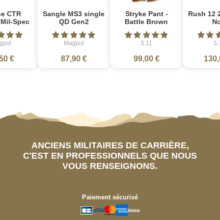
se CTR
Sangle MS3 single
Stryke Pant -
Rush 12 2
 Mil-Spec
QD Gen2
Battle Brown
No
gpul
Magpul
5.11
5.
50 €
87,90 €
99,00 €
130,
ANCIENS MILITAIRES DE CARRIÈRE,
C'EST EN PROFESSIONNELS QUE NOUS
VOUS RENSEIGNONS.
Paiement sécurisé