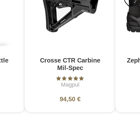
tle
Crosse CTR Carbine
Zep
Mil-Spec
Magpul
94,50 €