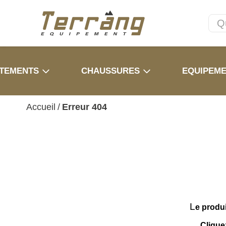
TEMENTS
CHAUSSURES
EQUIPEM
Accueil
/
Erreur 404
L
e produ
Clique