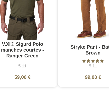
V.XI® Sigurd Polo
Stryke Pant - Bat
manches courtes -
Brown
Ranger Green
5.11
5.11
59,00 €
99,00 €