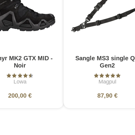
hyr MK2 GTX MID -
Sangle MS3 single 
Noir
Gen2
Lowa
Magpul
200,00 €
87,90 €