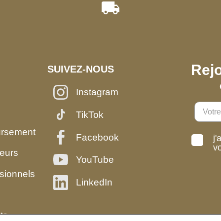
Rejo
SUIVEZ-NOUS
Instagram
TikTok
ursement
Facebook
j'
v
eurs
YouTube
sionnels
LinkedIn
ts