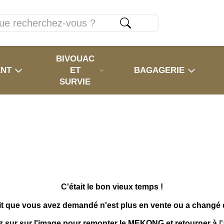
BIVOUAC
ENT
ET
BAGAGERIE
SURVIE
C'était le bon vieux temps !
it que vous avez demandé n'est plus en vente ou a changé
z sur sur l'image pour remonter le MEKONG et retourner à
l