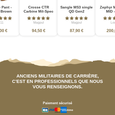
 Pant -
Crosse CTR
Sangle MS3 single
Zephyr 
e Brown
Carbine Mil-Spec
QD Gen2
MID -
.11
Magpul
Magpul
Lo
00 €
94,50 €
87,90 €
200,
ANCIENS MILITAIRES DE CARRIÈRE,
C'EST EN PROFESSIONNELS QUE NOUS
VOUS RENSEIGNONS.
Paiement sécurisé