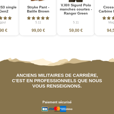
V.XI® Sigurd Polo
S3 single
Stryke Pant -
Cross
manches courtes -
Gen2
Battle Brown
Carbine 
Ranger Green
gpul
5.11
5.11
Mag
90 €
99,00 €
59,00 €
94,
ANCIENS MILITAIRES DE CARRIÈRE,
C'EST EN PROFESSIONNELS QUE NOUS
VOUS RENSEIGNONS.
Paiement sécurisé