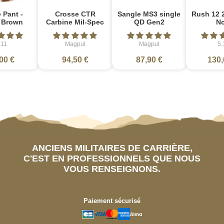
 Pant -
Crosse CTR
Sangle MS3 single
Rush 12 2
e Brown
Carbine Mil-Spec
QD Gen2
No
.11
Magpul
Magpul
5.
00 €
94,50 €
87,90 €
130,
ANCIENS MILITAIRES DE CARRIÈRE,
C'EST EN PROFESSIONNELS QUE NOUS
VOUS RENSEIGNONS.
Paiement sécurisé