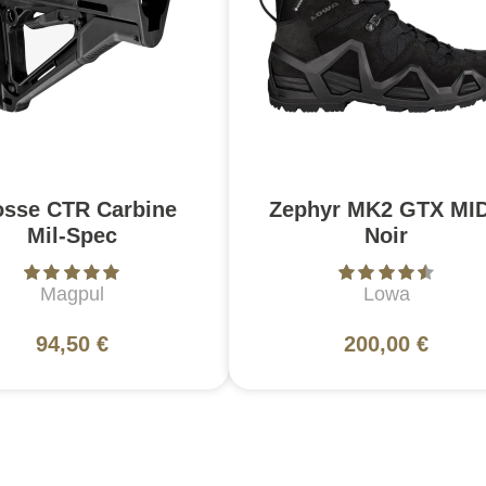
osse CTR Carbine
Zephyr MK2 GTX MID
Mil-Spec
Noir
Magpul
Lowa
94,50 €
200,00 €