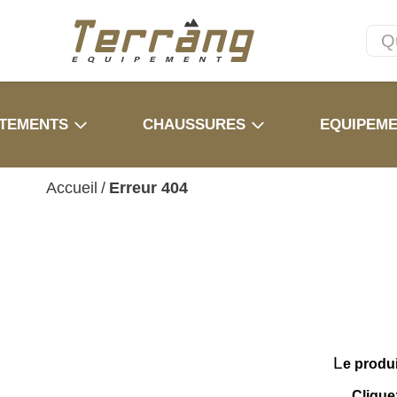
TEMENTS
CHAUSSURES
EQUIPEM
Accueil
/
Erreur 404
L
e produ
Clique