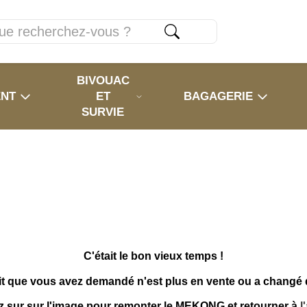
BIVOUAC
ENT
ET
BAGAGERIE
SURVIE
C'était le bon vieux temps !
it que vous avez demandé n'est plus en vente ou a changé
z sur sur l'image pour remonter le MEKONG et retourner à
l