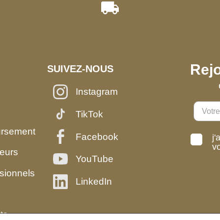
Rejo
SUIVEZ-NOUS
Instagram
TikTok
ursement
Facebook
j'
v
eurs
YouTube
sionnels
LinkedIn
ts