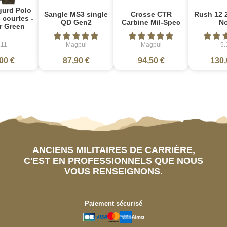
gurd Polo
Sangle MS3 single
Crosse CTR
Rush 12 2
courtes -
QD Gen2
Carbine Mil-Spec
No
r Green
.11
Magpul
Magpul
5.
00 €
87,90 €
94,50 €
130,
ANCIENS MILITAIRES DE CARRIÈRE,
C'EST EN PROFESSIONNELS QUE NOUS
VOUS RENSEIGNONS.
Paiement sécurisé