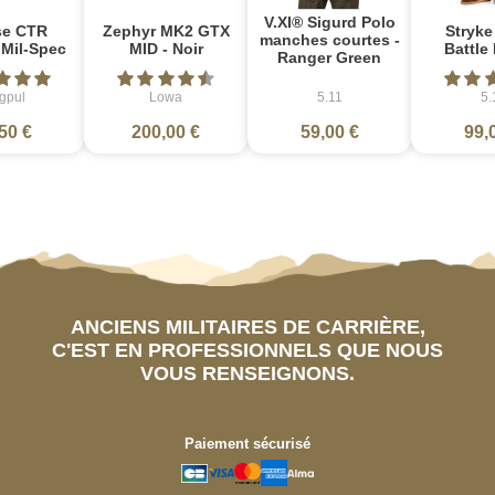
V.XI® Sigurd Polo
se CTR
Zephyr MK2 GTX
Stryke
manches courtes -
 Mil-Spec
MID - Noir
Battle
Ranger Green
gpul
Lowa
5.11
5.
50 €
200,00 €
59,00 €
99,
ANCIENS MILITAIRES DE CARRIÈRE,
C'EST EN PROFESSIONNELS QUE NOUS
VOUS RENSEIGNONS.
Paiement sécurisé