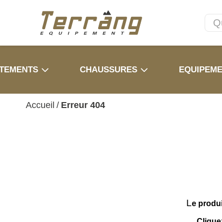
TEMENTS
CHAUSSURES
EQUIPEM
Accueil
/
Erreur 404
L
e produ
Clique