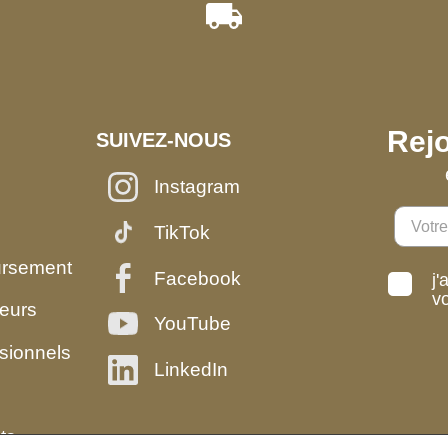
Rejo
SUIVEZ-NOUS
Instagram
TikTok
ursement
Facebook
j'
v
eurs
YouTube
sionnels
LinkedIn
ts