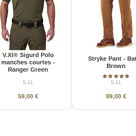
V.XI® Sigurd Polo
Stryke Pant - Bat
manches courtes -
Brown
Ranger Green
5.11
5.11
59,00 €
99,00 €