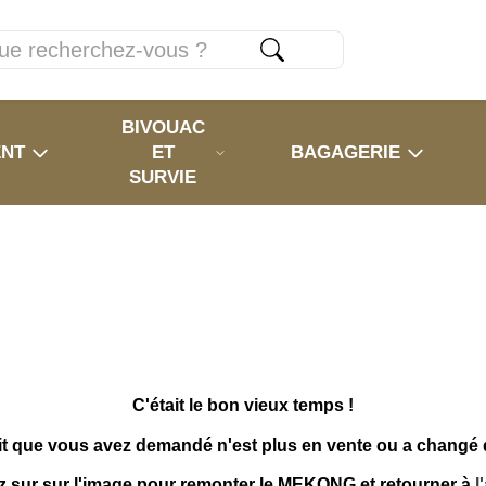
BIVOUAC
ENT
ET
BAGAGERIE
SURVIE
C'était le bon vieux temps !
it que vous avez demandé n'est plus en vente ou a changé
z sur sur l'image pour remonter le MEKONG et retourner à
l