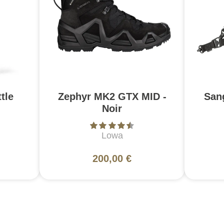
tle
Zephyr MK2 GTX MID -
San
Noir
Lowa
200,00 €