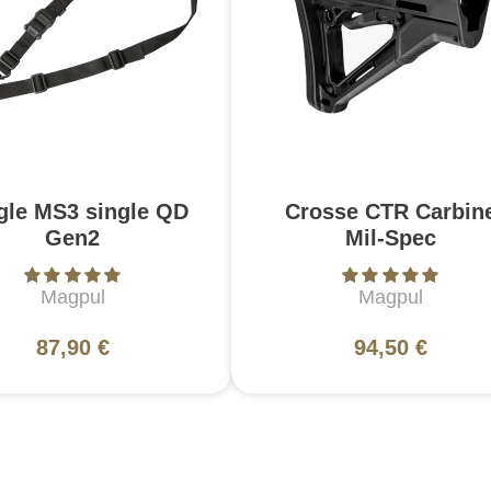
gle MS3 single QD
Crosse CTR Carbin
Gen2
Mil-Spec
Magpul
Magpul
87,90 €
94,50 €