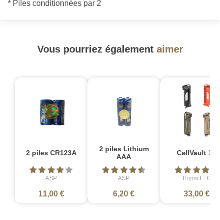
* Piles conditionnées par 2
Vous pourriez également
aimer
2 piles Lithium
2 piles CR123A
CellVault 18
AAA
ASP
ASP
Thyrm LLC
11,00 €
6,20 €
33,00 €