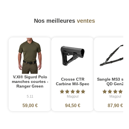
Nos meilleures
ventes
V.XI® Sigurd Polo
Crosse CTR
Sangle MS3 sin
manches courtes -
Carbine Mil-Spec
QD Gen2
Ranger Green
5.11
Magpul
Magpul
59,00 €
94,50 €
87,90 €