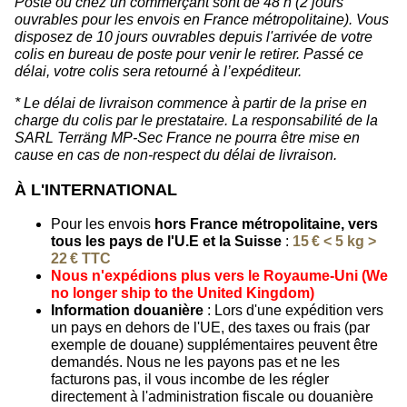
Poste ou chez un commerçant sont de 48 h (2 jours
ouvrables pour les envois en France métropolitaine). Vous
disposez de 10 jours ouvrables depuis l'arrivée de votre
colis en bureau de poste pour venir le retirer. Passé ce
délai, votre colis sera retourné à l’expéditeur.
* Le délai de livraison commence à partir de la prise en
charge du colis par le prestataire. La responsabilité de la
SARL Terräng MP-Sec France ne pourra être mise en
cause en cas de non-respect du délai de livraison.
À L'INTERNATIONAL
Pour les envois
hors France métropolitaine, vers
tous les pays de l'U.E et la Suisse
:
15 € < 5 kg >
22 € TTC
Nous n'expédions plus vers le Royaume-Uni (We
no longer ship to the United Kingdom)
Information douanière
: Lors d'une expédition vers
un pays en dehors de l'UE, des taxes ou frais (par
exemple de douane) supplémentaires peuvent être
demandés. Nous ne les payons pas et ne les
facturons pas, il vous incombe de les régler
directement à l'administration fiscale ou douanière