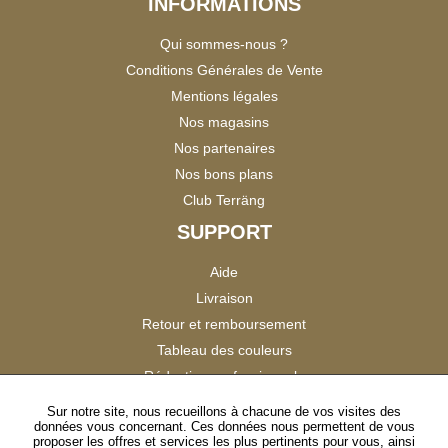
INFORMATIONS
Qui sommes-nous ?
Conditions Générales de Vente
Mentions légales
Nos magasins
Nos partenaires
Nos bons plans
Club Terräng
SUPPORT
Aide
Livraison
Retour et remboursement
Tableau des couleurs
Réduction professionnels
Catalogues
Sur notre site, nous recueillons à chacune de vos visites des
données vous concernant. Ces données nous permettent de vous
Satisfaction Clients
proposer les offres et services les plus pertinents pour vous, ainsi