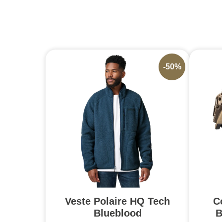
-50%
Veste Polaire HQ Tech
C
Blueblood
B