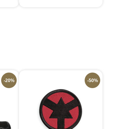
-20%
-50%