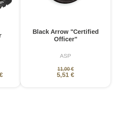
Black Arrow "Certified
r
Officer"
ASP
11,00 €
€
5,51 €