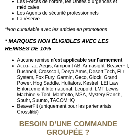
Les Forces de l’ordre, les Unités d’urgences et
médicales
Les Agents de sécurité professionnels
La réserve
*Non cumulable avec les articles en promotions
* MARQUES NON ÉLIGIBLES AVEC LES
REMISES DE 10%
Aucune remise
n'est applicable sur l'armement
Accu-Tac, Aegis, Aimpoint AB, Armasight, BeaverFit,
Bushnell, Crosscall, Derya Arms, Desert Tech, Flir
System, Fox Fury, Garmin, Geco, Glock, Grand
Power, Hog Saddle, Hultafors, Kestrel, LEI Law
Enforcement International, Leupold, LMT Lewis
Machine & Tool, Manfrotto, MSA, Mystery Ranch,
Spuhr, Suunto, TACOMHQ
BeaverFit (uniquement pour les partenariats
Crossfit®)
BESOIN D’UNE COMMANDE
GROUPÉE ?