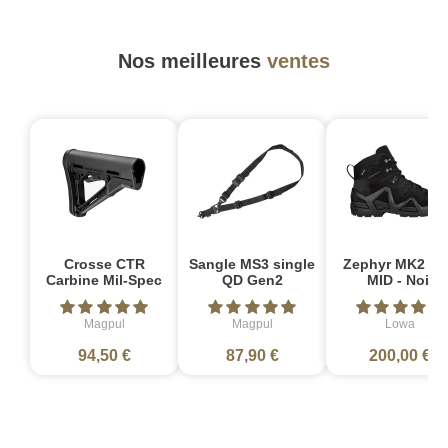
Nos meilleures
ventes
Crosse CTR
Sangle MS3 single
Zephyr MK2 G
Carbine Mil-Spec
QD Gen2
MID - Noir
Magpul
Magpul
Lowa
94,50 €
87,90 €
200,00 €