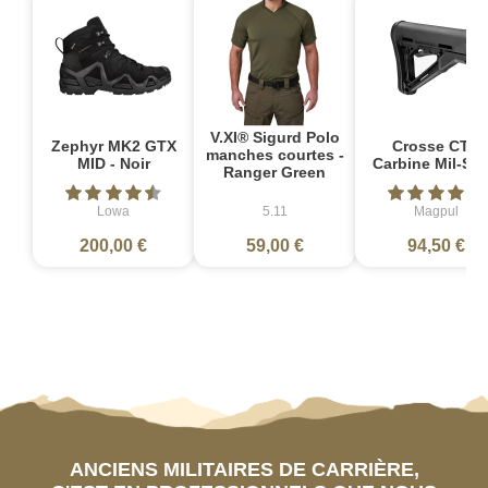
V.XI® Sigurd Polo
Zephyr MK2 GTX
Crosse CTR
manches courtes -
MID - Noir
Carbine Mil-Sp
Ranger Green
Lowa
5.11
Magpul
200,00 €
59,00 €
94,50 €
ANCIENS MILITAIRES DE CARRIÈRE,