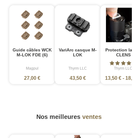
Guide câbles WCK
VariArc casque M-
Protection lam
M-LOK FDE (6)
LOK
CLENS
Magpul
Thyrm LLC
Thyrm LLC
27,00 €
43,50 €
13,50 €
-
18,00
Nos meilleures
ventes