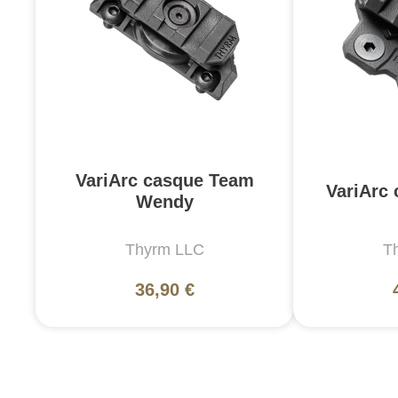
VariArc casque Team
VariArc
Wendy
Thyrm LLC
T
36,90 €