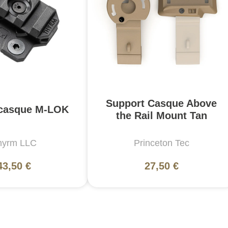
Support Casque Above
 casque M-LOK
the Rail Mount Tan
hyrm LLC
Princeton Tec
43,50 €
27,50 €