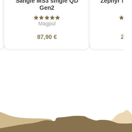
Sangle MS3 single QD
Zephyr MK
Gen2
N
Magpul
L
87,90 €
200