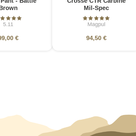
Pant - Battle
Crosse CTR Carbine
Brown
Mil-Spec
5.11
Magpul
99,00 €
94,50 €