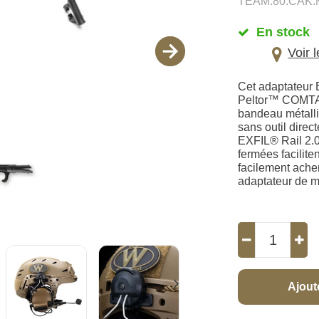
TEAM.80.CAK.
En stock
Voir 
Cet adaptateur
Peltor™ COMTAC 
bandeau métalliq
sans outil dire
EXFIL® Rail 2.0,
fermées faciliten
facilement ache
adaptateur de m
Ajout