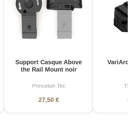
Support Casque Above
VariArc c
the Rail Mount noir
C
Princeton Tec
Thyr
27,50 €
36,