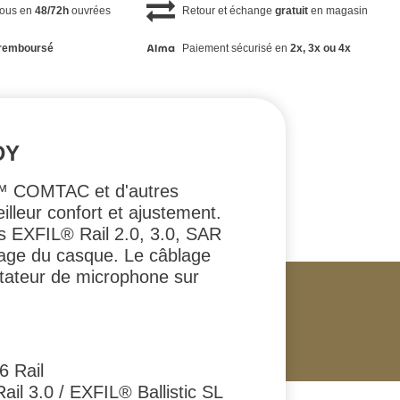
vous en
48/72h
ouvrées
Retour et échange
gratuit
en magasin
remboursé
Paiement sécurisé en
2x, 3x ou 4x
DY
r™ COMTAC et d'autres
lleur confort et ajustement.
es EXFIL® Rail 2.0, 3.0, SAR
filage du casque. Le câblage
ptateur de microphone sur
6 Rail
il 3.0 / EXFIL® Ballistic SL