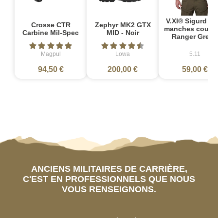
V.XI® Sigurd Po
Crosse CTR
Zephyr MK2 GTX
manches courte
Carbine Mil-Spec
MID - Noir
Ranger Green
Magpul
Lowa
5.11
94,50 €
200,00 €
59,00 €
ANCIENS MILITAIRES DE CARRIÈRE,
C'EST EN PROFESSIONNELS QUE NOUS
VOUS RENSEIGNONS.