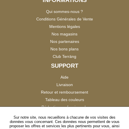
INFORMATIONS
Qui sommes-nous ?
Conditions Générales de Vente
Mentions légales
Nos magasins
Nos partenaires
Nos bons plans
Club Terräng
SUPPORT
Aide
Livraison
Retour et remboursement
Tableau des couleurs
Réduction professionnels
Catalogues
Sur notre site, nous recueillons à chacune de vos visites des
données vous concernant. Ces données nous permettent de vous
Satisfaction Clients
proposer les offres et services les plus pertinents pour vous, ainsi