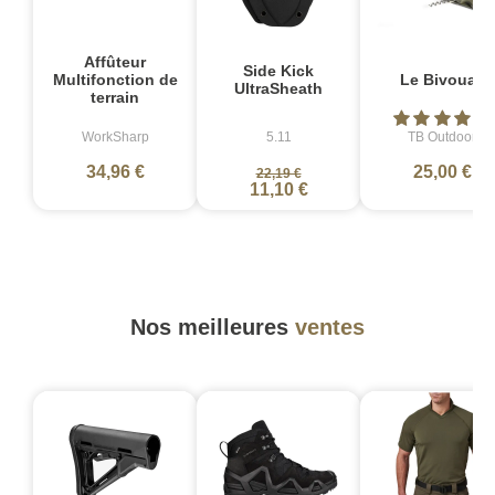
Affûteur
Side Kick
Multifonction de
Le Bivouac
UltraSheath
terrain
WorkSharp
5.11
TB Outdoor
34,96 €
25,00 €
22,19 €
11,10 €
Nos meilleures
ventes