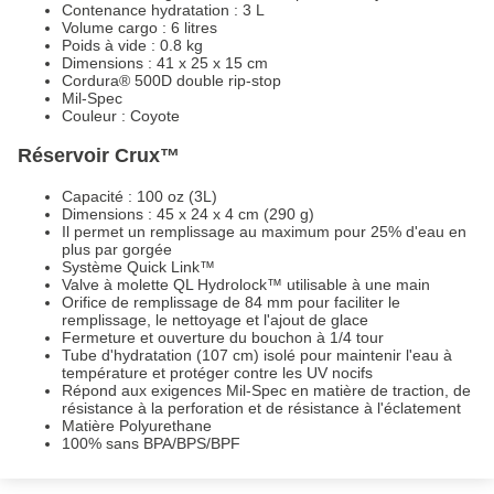
Contenance hydratation : 3 L
Volume cargo : 6 litres
Poids à vide : 0.8 kg
Dimensions : 41 x 25 x 15 cm
Cordura® 500D double rip-stop
Mil-Spec
Couleur : Coyote
Réservoir Crux™
Capacité : 100 oz (3L)
Dimensions : 45 x 24 x 4 cm (290 g)
Il permet un remplissage au maximum pour 25% d'eau en
plus par gorgée
Système Quick Link™
Valve à molette QL Hydrolock™ utilisable à une main
Orifice de remplissage de 84 mm pour faciliter le
remplissage, le nettoyage et l'ajout de glace
Fermeture et ouverture du bouchon à 1/4 tour
Tube d'hydratation (107 cm) isolé pour maintenir l'eau à
température et protéger contre les UV nocifs
Répond aux exigences Mil-Spec en matière de traction, de
résistance à la perforation et de résistance à l'éclatement
Matière Polyurethane
100% sans BPA/BPS/BPF