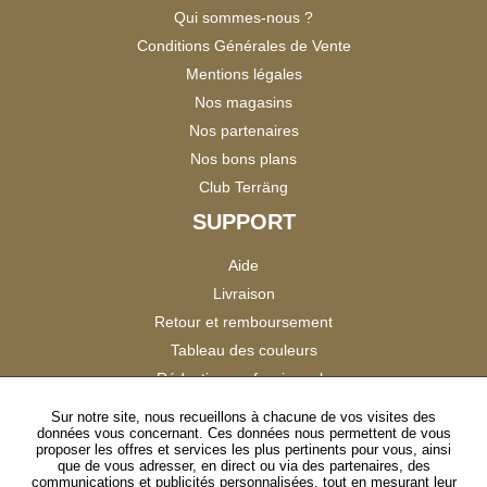
Qui sommes-nous ?
Conditions Générales de Vente
Mentions légales
Nos magasins
Nos partenaires
Nos bons plans
Club Terräng
SUPPORT
Aide
Livraison
Retour et remboursement
Tableau des couleurs
Réduction professionnels
Catalogues
Sur notre site, nous recueillons à chacune de vos visites des
données vous concernant. Ces données nous permettent de vous
Satisfaction Clients
proposer les offres et services les plus pertinents pour vous, ainsi
que de vous adresser, en direct ou via des partenaires, des
communications et publicités personnalisées, tout en mesurant leur