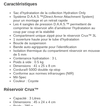
Caractéristiques
Sac d'hydratation de la collection Hydration Only
Système D.A.A.S.™(Direct Armor Attachment System)
pour un montage et un retrait rapide
Les 4 sangles de pression D.A.A.S.™ permettent de
comprimer le réservoir afin d'améliorer l'hydratation au
coup par coup et la stabilité
Compartiment unique zippé pour le réservoir Crux™ 3L
1 ouverture haute pour le tube d'hydratation
Boucle de suspension
Bande auto-agrippante pour l'identification
Isolation thermique du compartiment réservoir en mousse
de 5 mm
Contenance hydratation : 3 L
Poids à vide : 0.5 kg
Dimensions : 41 x 25 x 8 cm
Cordura® 500D double rip-stop
Conforme aux normes infrarouges (NIR)
Mil-Spec
Couleur : Coyote
Réservoir Crux™
Capacité : 3 Litres
Dimensions : 45 x 24 x 4 cm
Poids : 290 g