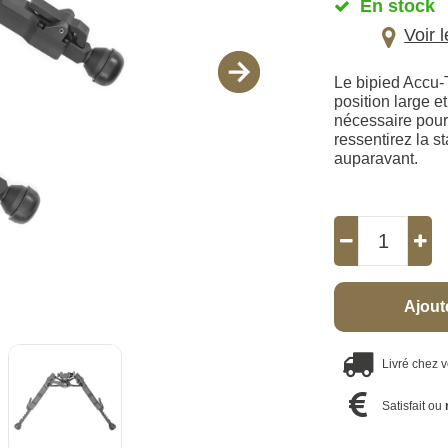
En stock
Voir 
Le bipied Accu-
position large e
nécessaire pour 
ressentirez la s
auparavant.
Ajout
Livré chez 
Satisfait ou