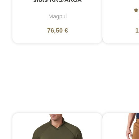
Magpul
76,50 €
1