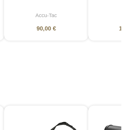
Accu-Tac
Ma
90,00 €
166