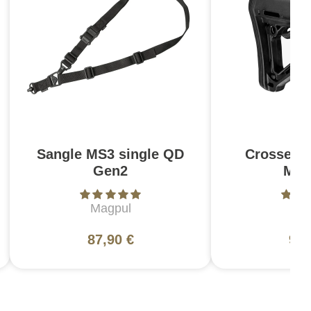
Sangle MS3 single QD
Crosse C
Gen2
Mil
Magpul
Ma
87,90 €
94,