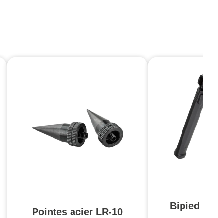
Bipied M
Pointes acier LR-10
1