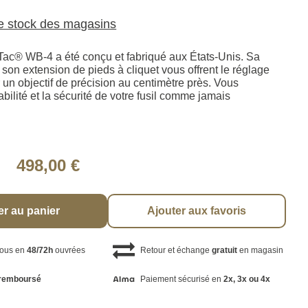
le stock des magasins
Tac® WB-4 a été conçu et fabriqué aux États-Unis. Sa
t son extension de pieds à cliquet vous offrent le réglage
un objectif de précision au centimètre près. Vous
tabilité et la sécurité de votre fusil comme jamais
498,00 €
er au panier
Ajouter aux favoris
vous en
48/72h
ouvrées
Retour et échange
gratuit
en magasin
remboursé
Paiement sécurisé en
2x, 3x ou 4x