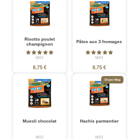
Risotto poulet
Pâtes aux 3 fromages
champignon
MX3
MX3
8,75 €
8,75 €
Dispo Mag
Muesli chocolat
Hachis parmentier
MX3
MX3