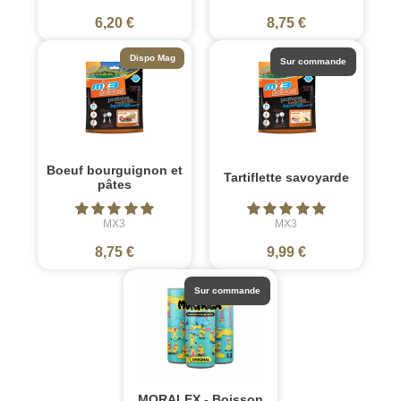
6,20 €
8,75 €
Dispo Mag
Sur commande
Boeuf bourguignon et
Tartiflette savoyarde
pâtes
MX3
MX3
8,75 €
9,99 €
Sur commande
MORALEX - Boisson