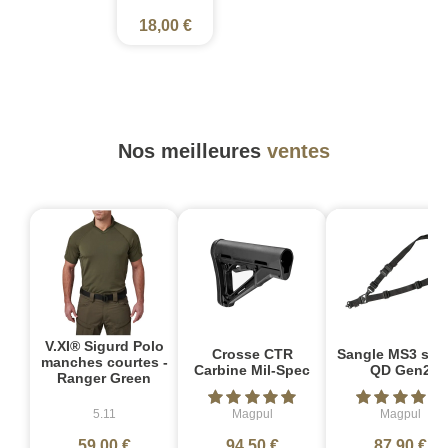
18,00 €
Nos meilleures
ventes
V.XI® Sigurd Polo
Crosse CTR
Sangle MS3 sin
manches courtes -
Carbine Mil-Spec
QD Gen2
Ranger Green
5.11
Magpul
Magpul
59,00 €
94,50 €
87,90 €