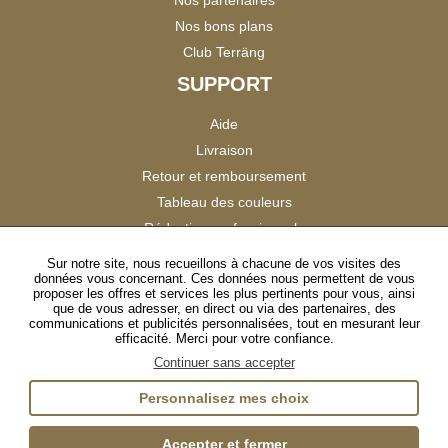
Nos bons plans
Club Terräng
SUPPORT
Aide
Livraison
Retour et remboursement
Tableau des couleurs
Réduction professionnels
Catalogues
Sur notre site, nous recueillons à chacune de vos visites des
données vous concernant. Ces données nous permettent de vous
Satisfaction Clients
proposer les offres et services les plus pertinents pour vous, ainsi
que de vous adresser, en direct ou via des partenaires, des
communications et publicités personnalisées, tout en mesurant leur
SUIVEZ-NOUS
efficacité. Merci pour votre confiance.
Continuer sans accepter
Personnalisez mes choix
Instagram
TikTok
Facebook
YouTube
LinkedIn
Accepter et fermer