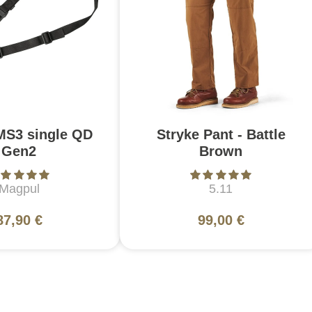
MS3 single QD
Stryke Pant - Battle
Gen2
Brown
Magpul
5.11
87,90 €
99,00 €