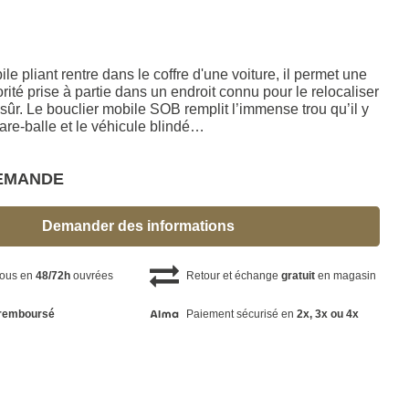
le pliant rentre dans le coffre d'une voiture, il permet une
orité prise à partie dans un endroit connu pour le relocaliser
sûr. Le bouclier mobile SOB remplit l’immense trou qu’il y
 pare-balle et le véhicule blindé…
DEMANDE
Demander des informations
vous en
48/72h
ouvrées
Retour et échange
gratuit
en magasin
remboursé
Paiement sécurisé en
2x, 3x ou 4x