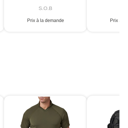
S.O.B
S.
Prix à la demande
Prix à l