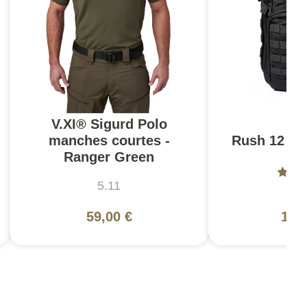
V.XI® Sigurd Polo
manches courtes -
Rush 12 2.0
Ranger Green
5.11
5
59,00 €
130