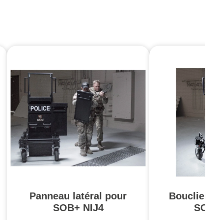
Panneau latéral pour
Bouclier m
SOB+ NIJ4
SOB 