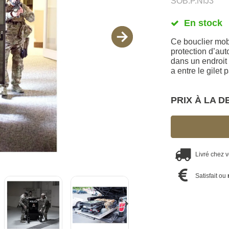
SOB.P.NIJ3
En stock
Ce bouclier mobi
protection d’aut
dans un endroit 
a entre le gilet
PRIX À LA 
Livré chez 
Satisfait ou