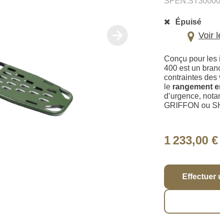
SPEN.ST3000
Épuisé
Voir 
Conçu pour les 
400 est un branc
contraintes des 
le
rangement en
d’urgence, not
GRIFFON ou S
1 233,00 €
Effectuer 