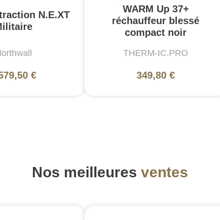
WARM Up 37+
traction N.E.XT
réchauffeur blessé
ilitaire
compact noir
orthwall
THERM-IC.PRO
579,50 €
349,80 €
Nos meilleures
ventes