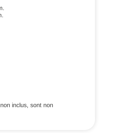
m.
m.
non inclus, sont non