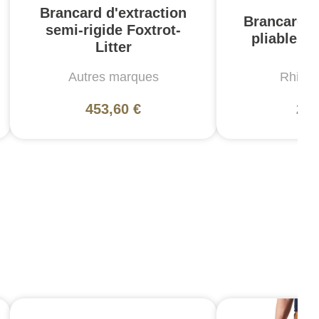
Brancard d'extraction
Brancard d
semi-rigide Foxtrot-
pliable Ve
Litter
Autres marques
Rhino
453,60 €
28,