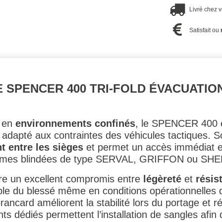
Livré chez 
Satisfait ou
 SPENCER 400 TRI-FOLD ÉVACUATIO
s en
environnements confinés
, le SPENCER 400 e
t adapté aux contraintes des véhicules tactiques. S
 entre les sièges
et permet un accès immédiat en
ormes blindées de type SERVAL, GRIFFON ou SH
ure un excellent compromis entre
légèreté
et
résis
ble du blessé même en conditions opérationnelles di
rancard améliorent la stabilité lors du portage et r
 dédiés permettent l’installation de sangles afin d