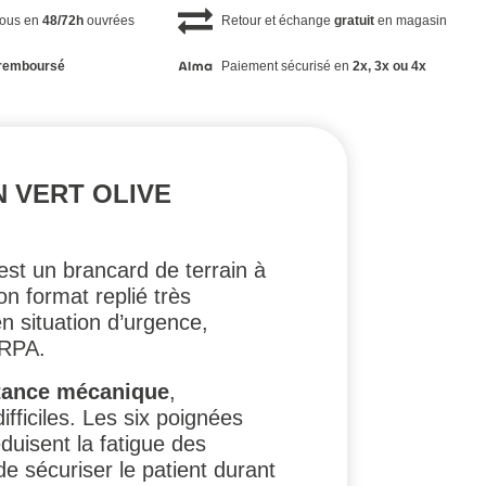
vous en
48/72h
ouvrées
Retour et échange
gratuit
en magasin
remboursé
Paiement sécurisé en
2x, 3x ou 4x
N VERT OLIVE
st un brancard de terrain à
on format replié très
 situation d’urgence,
ERPA.
tance mécanique
,
fficiles. Les six poignées
éduisent la fatigue des
e sécuriser le patient durant