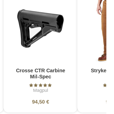
Crosse CTR Carbine
Stryke Pa
Mil-Spec
Br
Magpul
5
94,50 €
99,