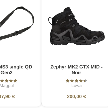
MS3 single QD
Zephyr MK2 GTX MID -
Gen2
Noir
Magpul
Lowa
87,90 €
200,00 €