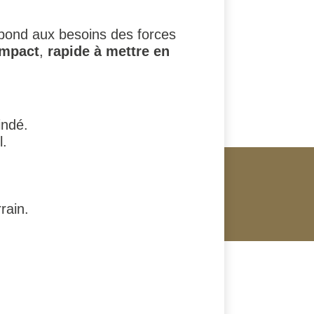
épond aux besoins des forces
mpact
,
rapide à mettre en
indé.
l.
rain.