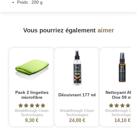
Poids : 200 g
Vous pourriez également
aimer
Pack 2 lingettes
Nettoyant All-i
Décuivrant 177 ml
microfibre
One 59 ml
Breakthrough Clean
Breakthrough Clean
Breakthrough Cle
Technologies
Technologies
Technologies
9,30 €
24,00 €
14,10 €