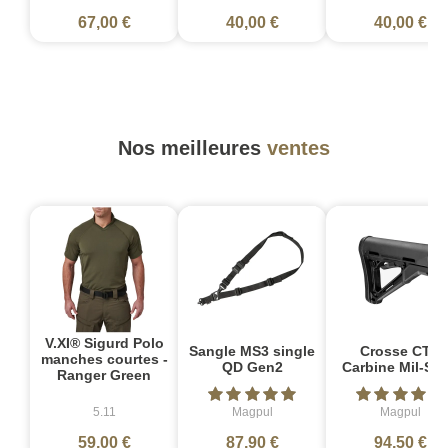
67,00 €
40,00 €
40,00 €
Nos meilleures
ventes
V.XI® Sigurd Polo
Sangle MS3 single
Crosse CTR
manches courtes -
QD Gen2
Carbine Mil-Sp
Ranger Green
5.11
Magpul
Magpul
59,00 €
87,90 €
94,50 €