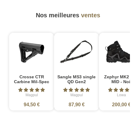
Nos meilleures
ventes
Crosse CTR
Sangle MS3 single
Zephyr MK2 G
Carbine Mil-Spec
QD Gen2
MID - Noir
Magpul
Magpul
Lowa
94,50 €
87,90 €
200,00 €