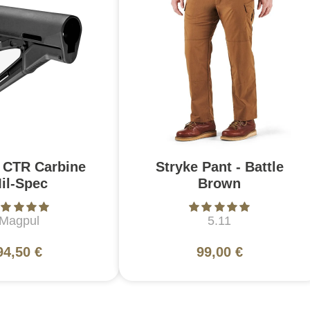
 CTR Carbine
Stryke Pant - Battle
il-Spec
Brown
Magpul
5.11
94,50 €
99,00 €