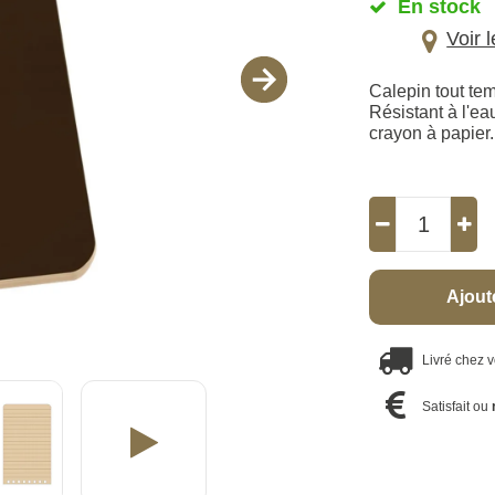
En stock
Voir 
Calepin tout tem
Résistant à l'ea
crayon à papier.
Ajout
Livré chez 
Satisfait ou