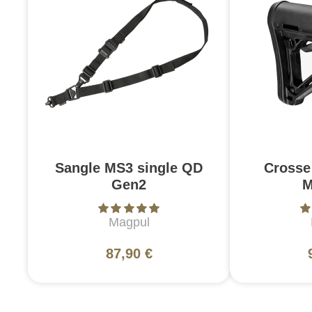
Sangle MS3 single QD
Crosse
Gen2
M
Magpul
87,90 €