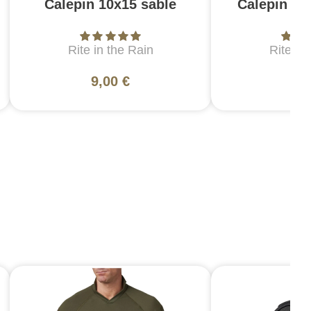
Calepin 10x15 sable
Calepin 7.
Rite in the Rain
Rite in
9,00 €
7,