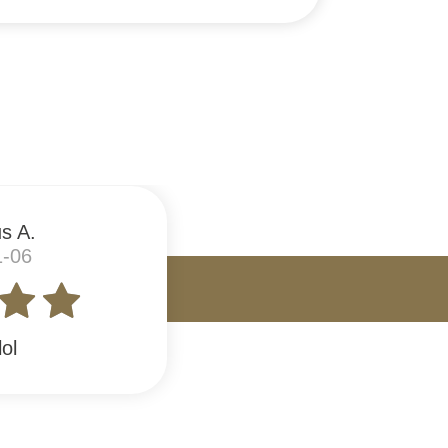
s A.
1-06
lol