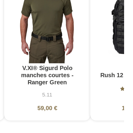
V.XI® Sigurd Polo
manches courtes -
Rush 12 2.0
Ranger Green
5.11
5
59,00 €
130