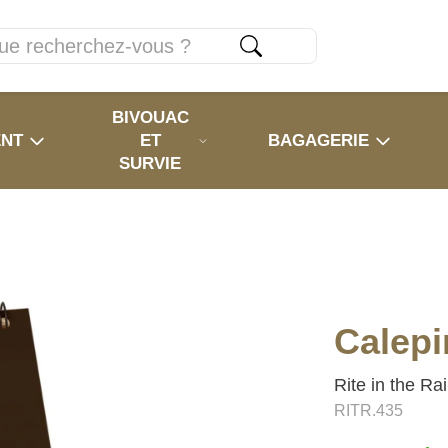
BIVOUAC
ENT
ET
BAGAGERIE
SURVIE
Calepi
Rite in the Ra
RITR.435