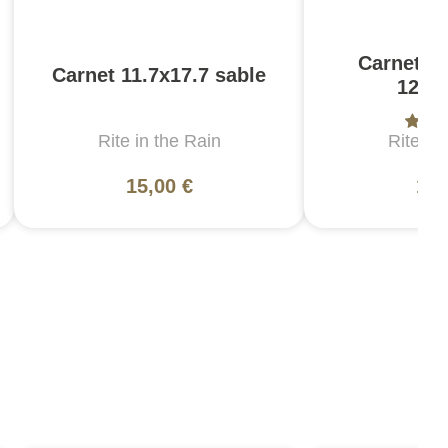
Carnet re
Carnet 11.7x17.7 sable
12.7
Rite in the Rain
Rite in
15,00 €
11,