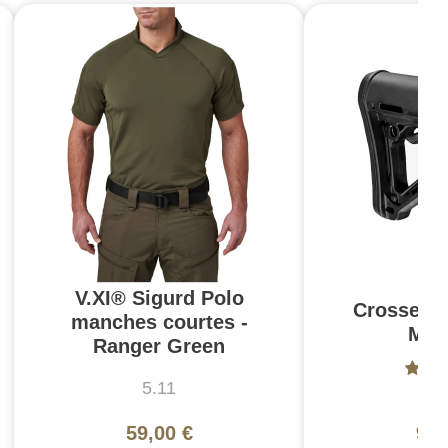
V.XI® Sigurd Polo
Crosse C
manches courtes -
Mil
Ranger Green
5.11
Ma
59,00 €
94,