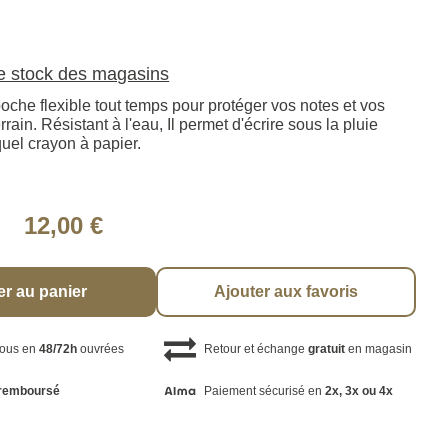
le stock des magasins
poche flexible tout temps pour protéger vos notes et vos
rrain. Résistant à l'eau, Il permet d'écrire sous la pluie
uel crayon à papier.
12,00 €
er au panier
Ajouter aux favoris
vous en
48/72h
ouvrées
Retour et échange
gratuit
en magasin
remboursé
Paiement sécurisé en
2x, 3x ou 4x