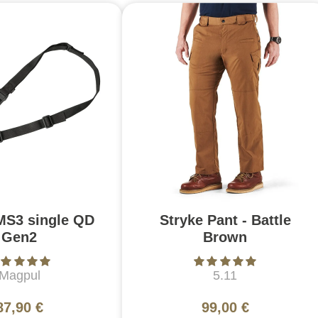
MS3 single QD
Stryke Pant - Battle
Gen2
Brown
Magpul
5.11
87,90 €
99,00 €