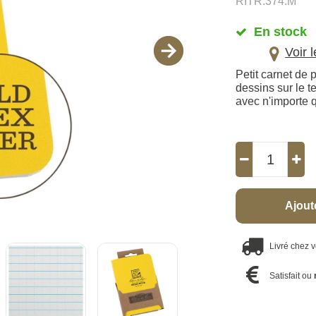
RITR.374.M
En stock
Voir 
Petit carnet de 
dessins sur le te
avec n'importe q
Ajout
Livré chez 
Satisfait ou