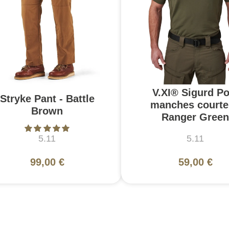
V.XI® Sigurd Po
Stryke Pant - Battle
manches courte
Brown
Ranger Green
5.11
5.11
99,00 €
59,00 €