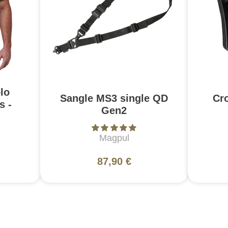
lo
Sangle MS3 single QD
Cr
s -
Gen2
Magpul
87,90 €