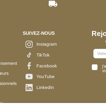
Rejo
SUIVEZ-NOUS
Instagram
TikTok
ursement
Facebook
j'
v
eurs
YouTube
sionnels
LinkedIn
ts