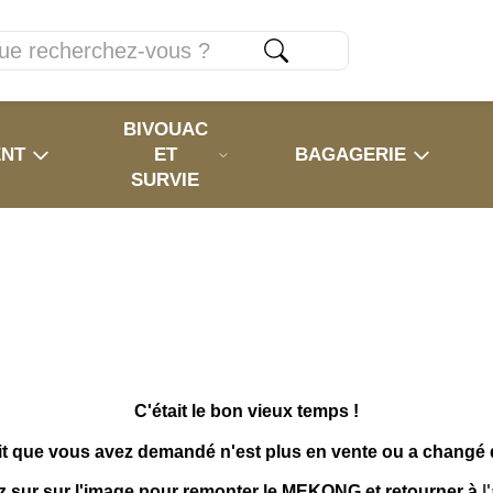
BIVOUAC
ENT
ET
BAGAGERIE
SURVIE
C'était le bon vieux temps !
it que vous avez demandé n'est plus en vente ou a changé
z sur sur l'image pour remonter le MEKONG et retourner à
l