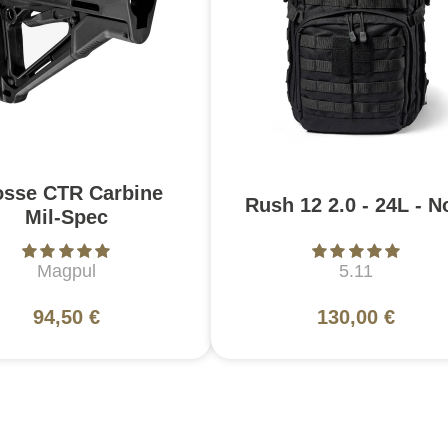
osse CTR Carbine
Rush 12 2.0 - 24L - N
Mil-Spec
Magpul
5.11
94,50 €
130,00 €