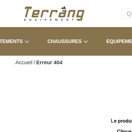
TEMENTS
CHAUSSURES
EQUIPEM
Accueil
/
Erreur 404
L
e produ
Clique