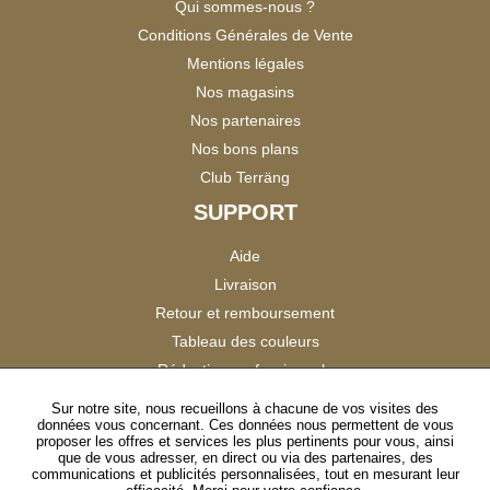
Qui sommes-nous ?
Conditions Générales de Vente
Mentions légales
Nos magasins
Nos partenaires
Nos bons plans
Club Terräng
SUPPORT
Aide
Livraison
Retour et remboursement
Tableau des couleurs
Réduction professionnels
Catalogues
Sur notre site, nous recueillons à chacune de vos visites des
données vous concernant. Ces données nous permettent de vous
Satisfaction Clients
proposer les offres et services les plus pertinents pour vous, ainsi
que de vous adresser, en direct ou via des partenaires, des
communications et publicités personnalisées, tout en mesurant leur
SUIVEZ-NOUS