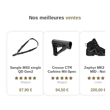
Nos meilleures
ventes
Sangle MS3 single
Crosse CTR
Zephyr MK2 G
QD Gen2
Carbine Mil-Spec
MID - Noir
Magpul
Magpul
Lowa
87,90 €
94,50 €
200,00 €