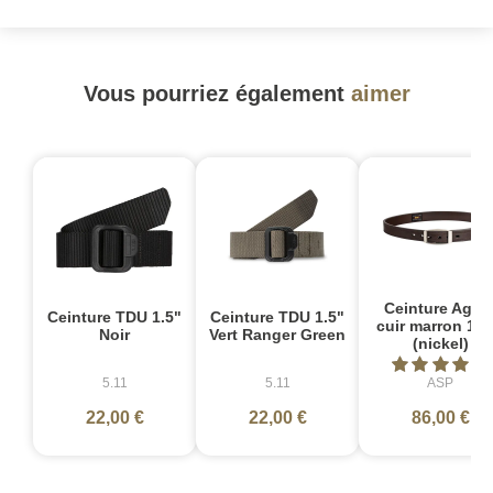
Vous pourriez également
aimer
Ceinture Agen
Ceinture TDU 1.5"
Ceinture TDU 1.5"
cuir marron 1.2
Noir
Vert Ranger Green
(nickel)
5.11
5.11
ASP
22,00 €
22,00 €
86,00 €