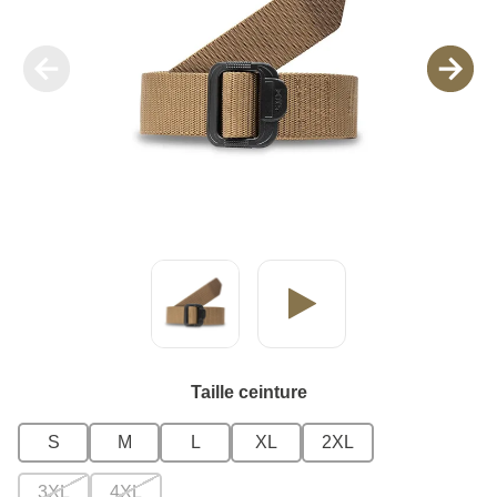
Taille ceinture
S
M
L
XL
2XL
3XL
4XL