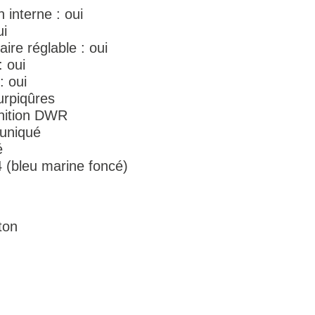
 interne : oui
ui
ire réglable : oui
 oui
: oui
urpiqûres
inition DWR
uniqué
é
 (bleu marine foncé)
ton