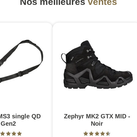
Nos meilleures
ventes
MS3 single QD
Zephyr MK2 GTX MID -
Gen2
Noir