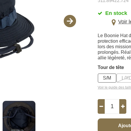
511.89422.724
En stock
Voir 
Le Boonie Hat d
protection effica
lors des mission
prolongés. Réali
allie légèreté, r
Tour de tête
S/M
L/X
Voir le guide des tail
Ajout