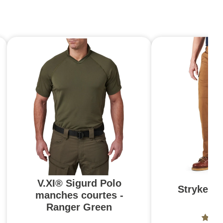
V.XI® Sigurd Polo
Stryke Pa
manches courtes -
Br
Ranger Green