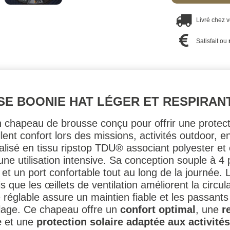
Livré chez 
Satisfait ou
E BOONIE HAT LÉGER ET RESPIRANT
 chapeau de brousse conçu pour offrir une protectio
lent confort lors des missions, activités outdoor, 
sé en tissu ripstop TDU® associant polyester et cot
 une utilisation intensive. Sa conception souple à 
t un port confortable tout au long de la journée. 
s que les œillets de ventilation améliorent la circul
réglable assure un maintien fiable et les passant
flage. Ce chapeau offre un
confort optimal
, une
r
e
et une
protection solaire adaptée aux activités