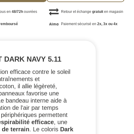
vous en
48/72h
ouvrées
Retour et échange
gratuit
en magasin
remboursé
Paiement sécurisé en
2x, 3x ou 4x
 DARK NAVY 5.11
n efficace contre le soleil
entraînements et
on, il allie légèreté,
4 panneaux favorise une
Le bandeau interne aide à
ation de l'air par temps
s périphériques permettent
espirabilité efficace
, une
 de terrain
. Le coloris
Dark