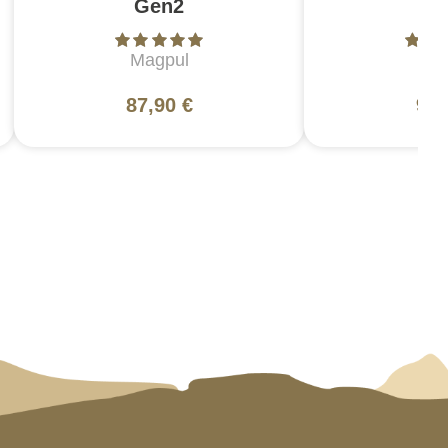
Gen2
Br
Magpul
5
87,90 €
99,