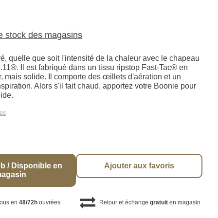
le stock des magasins
, quelle que soit l'intensité de la chaleur avec le chapeau
11®. Il est fabriqué dans un tissu ripstop Fast-Tac® en
r, mais solide. Il comporte des œillets d'aération et un
piration. Alors s'il fait chaud, apportez votre Boonie pour
oide.
les
b / Disponible en
Ajouter aux favoris
agasin
vous en
48/72h
ouvrées
Retour et échange
gratuit
en magasin