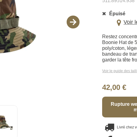
511.89514.938
Épuisé
Voir 
Restez concentré
Boonie Hat de 5.
poly/coton, lége
bandeau de trans
garder la tête fr
Voir le guide des tail
42,00 €
Rupture we
m
Livré chez 