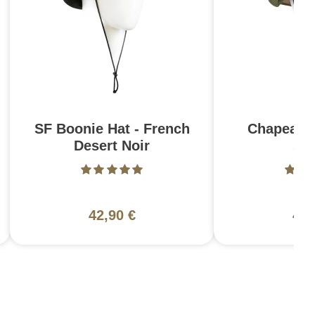
SF Boonie Hat - French
Chapeau 
Desert Noir
si
Ar
42,90 €
42,