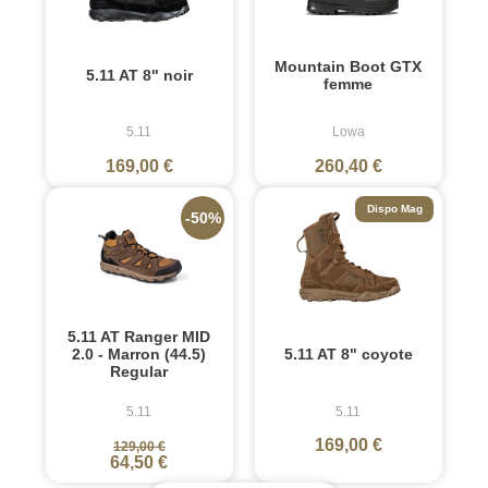
Mountain Boot GTX
5.11 AT 8" noir
femme
5.11
Lowa
169,00 €
260,40 €
Dispo Mag
-50%
5.11 AT Ranger MID
2.0 - Marron (44.5)
5.11 AT 8" coyote
Regular
5.11
5.11
169,00 €
129,00 €
64,50 €