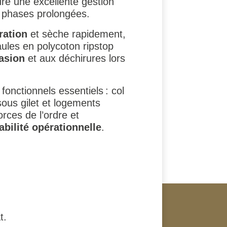
re une excellente gestion
s phases prolongées.
ration
et sèche rapidement,
ules en polycoton ripstop
rasion
et aux déchirures lors
onctionnels essentiels : col
sous gilet et logements
orces de l’ordre et
abilité opérationnelle
.
t.