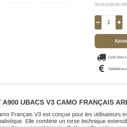
Voir le guide des tail
Ajout
Livré chez 
Satisfait ou
 A900 UBACS V3 CAMO FRANÇAIS AR
Français V3 est conçue pour les utilisateurs exi
alistique. Elle combine un torse technique extensib