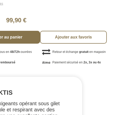
les
99,90 €
er au panier
Ajouter aux favoris
vous en
48/72h
ouvrées
Retour et échange
gratuit
en magasin
remboursé
Paiement sécurisé en
2x, 3x ou 4x
KTIS
geants opérant sous gilet
le et respirant avec des