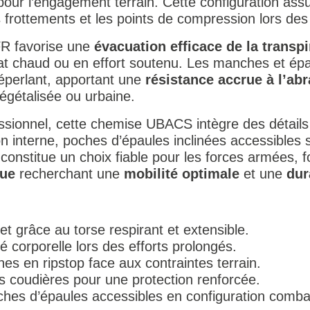
ur l’engagement terrain. Cette configuration assu
es frottements et les points de compression lors de
 FR favorise une
évacuation efficace de la transpi
mat chaud ou en effort soutenu. Les manches et épa
déperlant, apportant une
résistance accrue à l’ab
gétalisée ou urbaine.
ionnel, cette chemise UBACS intègre des détails f
n interne, poches d’épaules inclinées accessibles 
 constitue un choix fiable pour les forces armées, f
que
recherchant une
mobilité optimale
et une
dur
et grâce au torse respirant et extensible.
é corporelle lors des efforts prolongés.
s en ripstop face aux contraintes terrain.
s coudières pour une protection renforcée.
oches d’épaules accessibles en configuration comba