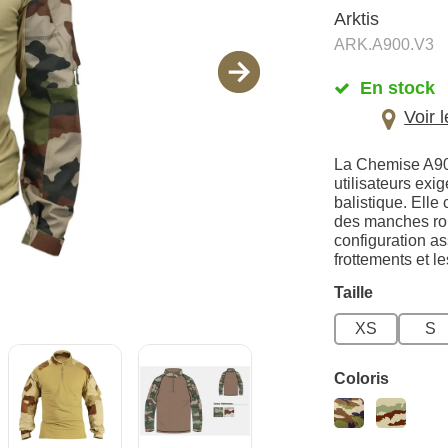
Arktis
ARK.A900.V3
En stock
Voir 
La Chemise A90
utilisateurs exi
balistique. Elle
des manches rob
configuration as
frottements et 
Taille
XS
S
Coloris