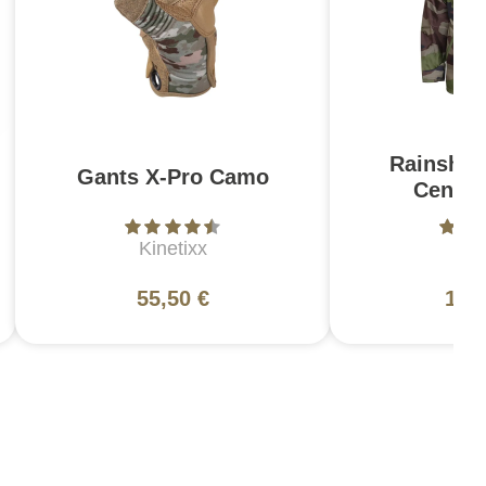
Rainshie
Gants X-Pro Camo
Centre
Kinetixx
Ar
55,50 €
138