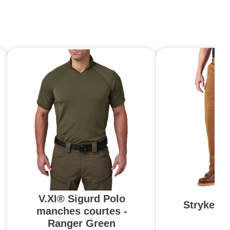
V.XI® Sigurd Polo
Stryke Pa
manches courtes -
Br
Ranger Green