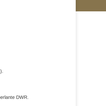
).
éperlante DWR.