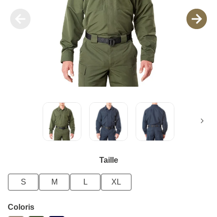
Taille
S
M
L
XL
Coloris