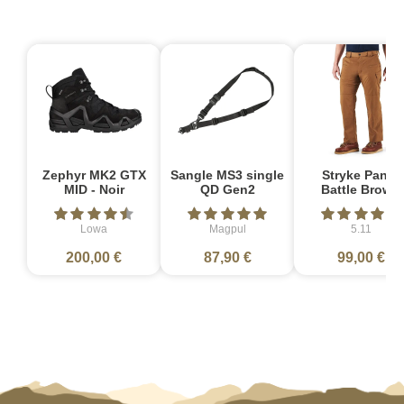
Zephyr MK2 GTX
Sangle MS3 single
Stryke Pant -
MID - Noir
QD Gen2
Battle Brown
Lowa
Magpul
5.11
200,00 €
87,90 €
99,00 €