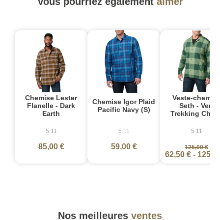
Vous pourriez également
aimer
-
Chemise Lester
Veste-chemis
Chemise Igor Plaid
Flanelle - Dark
Seth - Vert
Pacific Navy (S)
Earth
Trekking Chec
5.11
5.11
5.11
85,00 €
59,00 €
125,00 €
62,50 €
-
125,0
Nos meilleures
ventes