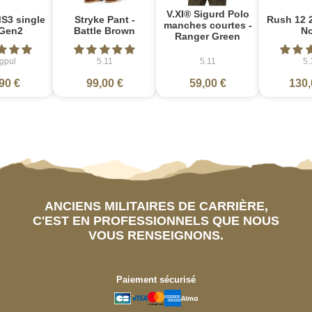
V.XI® Sigurd Polo
S3 single
Stryke Pant -
Rush 12 2
manches courtes -
Gen2
Battle Brown
No
Ranger Green
gpul
5.11
5.11
5.
90 €
99,00 €
59,00 €
130,
ANCIENS MILITAIRES DE CARRIÈRE,
C'EST EN PROFESSIONNELS QUE NOUS
VOUS RENSEIGNONS.
Paiement sécurisé