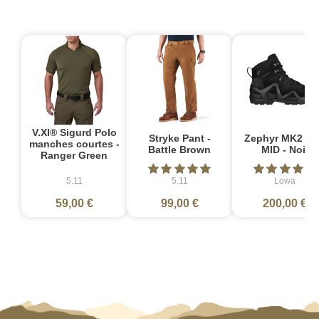
V.XI® Sigurd Polo
Stryke Pant -
Zephyr MK2 G
manches courtes -
Battle Brown
MID - Noir
Ranger Green
5.11
5.11
Lowa
59,00 €
99,00 €
200,00 €