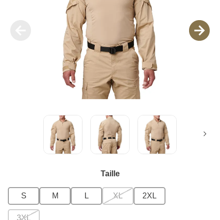
Taille
S
M
L
XL
2XL
3XL