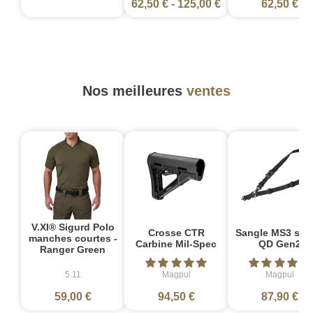
62,50 €
-
125,00 €
62,50 €
Nos meilleures
ventes
V.XI® Sigurd Polo
Crosse CTR
Sangle MS3 sin
manches courtes -
Carbine Mil-Spec
QD Gen2
Ranger Green
5.11
Magpul
Magpul
59,00 €
94,50 €
87,90 €