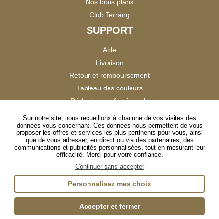
Nos bons plans
Club Terräng
SUPPORT
Aide
Livraison
Retour et remboursement
Tableau des couleurs
Réduction professionnels
Catalogues
Sur notre site, nous recueillons à chacune de vos visites des
données vous concernant. Ces données nous permettent de vous
Satisfaction Clients
proposer les offres et services les plus pertinents pour vous, ainsi
que de vous adresser, en direct ou via des partenaires, des
communications et publicités personnalisées, tout en mesurant leur
SUIVEZ-NOUS
efficacité. Merci pour votre confiance.
Continuer sans accepter
Personnalisez mes choix
Instagram
TikTok
Facebook
YouTube
LinkedIn
Accepter et fermer
Gestion des cookies