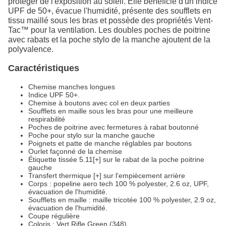
protéger de l'exposition au soleil. Elle bénéficie d'un indice
UPF de 50+, évacue l'humidité, présente des soufflets en
tissu maillé sous les bras et possède des propriétés Vent-
Tac™ pour la ventilation. Les doubles poches de poitrine
avec rabats et la poche stylo de la manche ajoutent de la
polyvalence.
Caractéristiques
Chemise manches longues
Indice UPF 50+.
Chemise à boutons avec col en deux parties
Soufflets en maille sous les bras pour une meilleure
respirabilité
Poches de poitrine avec fermetures à rabat boutonné
Poche pour stylo sur la manche gauche
Poignets et patte de manche réglables par boutons
Ourlet façonné de la chemise
Étiquette tissée 5.11[+] sur le rabat de la poche poitrine
gauche
Transfert thermique [+] sur l'empiècement arrière
Corps : popeline aero tech 100 % polyester, 2.6 oz, UPF,
évacuation de l'humidité.
Soufflets en maille : maille tricotée 100 % polyester, 2.9 oz,
évacuation de l'humidité.
Coupe régulière
Coloris : Vert Rifle Green (348)