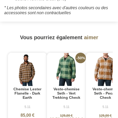
* Les photos secondaires avec d'autres couleurs ou des
accessoires sont non contractuelles
Vous pourriez également
aimer
-50%
-
Chemise Lester
Veste-chemise
Veste-chemis
Flanelle - Dark
Seth - Vert
Seth - Pecan
Earth
Trekking Check
Check
5.11
5.11
5.11
85,00 €
125,00 €
125,00 €