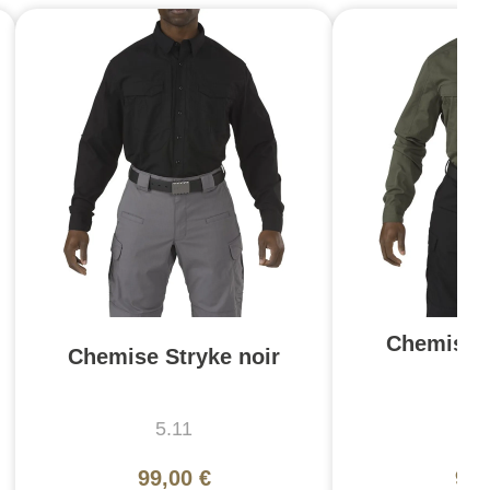
Chemise S
Chemise Stryke noir
T
5.11
5
99,00 €
99,