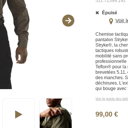
511.72399.192
Épuisé
Voir 
Chemise tactique
pantalon Stryke
Stryke®, la che
tactiques robust
mobilité sans p
professionnelle 
Teflon® pour la 
brevetées 5.11,
des manches. Son
déchirures. L'ex
qui bouge avec 
Voir le guide des tail
99,00 €