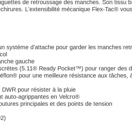
nguettes de retroussage des manches. Son tissu br
échirures. L'extensibilité mécanique Flex-Tac® vous 
n système d'attache pour garder les manches ret
col
manche gauche
discrètes (5.11® Ready Pocket™) pour ranger des 
Téflon® pour une meilleure résistance aux tâches, à 
 DWR pour résister à la pluie
t auto-agrippantes en Velcro®
utures principales et des points de tension
92)