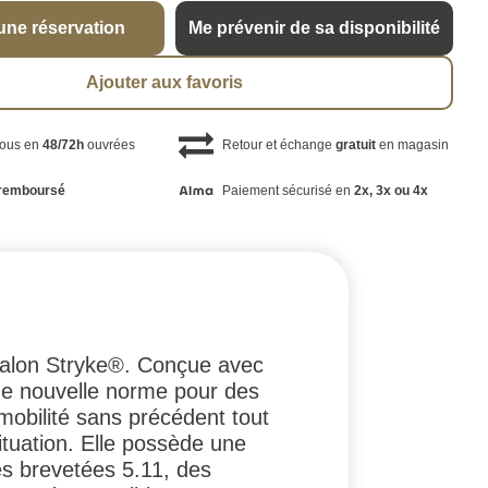
une réservation
Me prévenir de sa disponibilité
Ajouter aux favoris
vous en
48/72h
ouvrées
Retour et échange
gratuit
en magasin
remboursé
Paiement sécurisé en
2x, 3x ou 4x
ntalon Stryke®. Conçue avec
une nouvelle norme pour des
mobilité sans précédent tout
ituation. Elle possède une
res brevetées 5.11, des