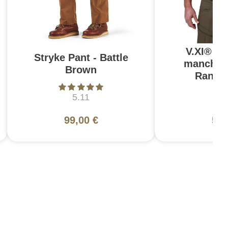
V.XI® Si
Stryke Pant - Battle
manches 
Brown
Range
5.11
5
99,00 €
59,