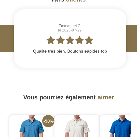
#
Emmanuel C.
le 2026-07-29
Qualité tres bien. Boutons eapides top
Vous pourriez également
aimer
-50%
-