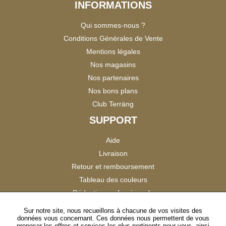
INFORMATIONS
Qui sommes-nous ?
Conditions Générales de Vente
Mentions légales
Nos magasins
Nos partenaires
Nos bons plans
Club Terräng
SUPPORT
Aide
Livraison
Retour et remboursement
Tableau des couleurs
Réduction professionnels
Catalogues
Sur notre site, nous recueillons à chacune de vos visites des
données vous concernant. Ces données nous permettent de vous
Satisfaction Clients
proposer les offres et services les plus pertinents pour vous, ainsi