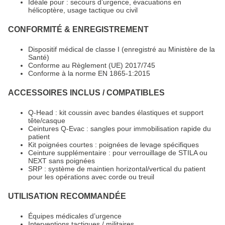
Idéale pour : secours d’urgence, évacuations en
hélicoptère, usage tactique ou civil
CONFORMITÉ & ENREGISTREMENT
Dispositif médical de classe I (enregistré au Ministère de la
Santé)
Conforme au Règlement (UE) 2017/745
Conforme à la norme EN 1865-1:2015
ACCESSOIRES INCLUS / COMPATIBLES
Q-Head : kit coussin avec bandes élastiques et support
tête/casque
Ceintures Q-Evac : sangles pour immobilisation rapide du
patient
Kit poignées courtes : poignées de levage spécifiques
Ceinture supplémentaire : pour verrouillage de STILA ou
NEXT sans poignées
SRP : système de maintien horizontal/vertical du patient
pour les opérations avec corde ou treuil
UTILISATION RECOMMANDÉE
Équipes médicales d’urgence
Interventions tactiques / militaires