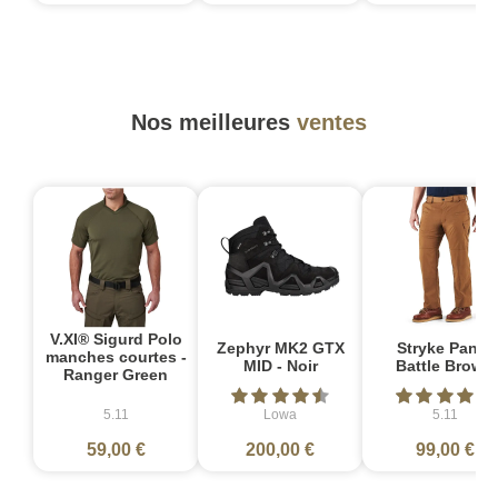
Nos meilleures
ventes
V.XI® Sigurd Polo
Zephyr MK2 GTX
Stryke Pant -
manches courtes -
MID - Noir
Battle Brown
Ranger Green
5.11
Lowa
5.11
59,00 €
200,00 €
99,00 €