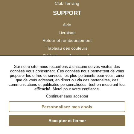
Club Terräng
SUPPORT
Aide
Livraison
Retour et remboursement
Tableau des couleurs
Réduction professionnels
Catalogues
Sur notre site, nous recueillons à chacune de vos visites des
données vous concernant. Ces données nous permettent de vous
Satisfaction Clients
proposer les offres et services les plus pertinents pour vous, ainsi
que de vous adresser, en direct ou via des partenaires, des
communications et publicités personnalisées, tout en mesurant leur
SUIVEZ-NOUS
efficacité. Merci pour votre confiance.
Continuer sans accepter
Personnalisez mes choix
Instagram
TikTok
Facebook
YouTube
LinkedIn
Accepter et fermer
Gestion des cookies
Plan du site