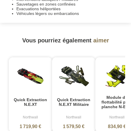
Sauvetages en zones confinées
Evacuations héliportées
Véhicules légers ou embarcations
Vous pourriez également
aimer
Module de
Quick Extraction
Quick Extraction
flottabilité pou
N.E.XT
N.E.XT Militaire
planche N-E-X
Northwall
Northwall
Northwall
1 719,90 €
1 579,50 €
834,90 €