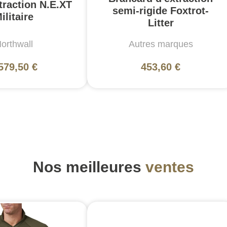
traction N.E.XT
semi-rigide Foxtrot-
ilitaire
Litter
orthwall
Autres marques
579,50 €
453,60 €
Nos meilleures
ventes