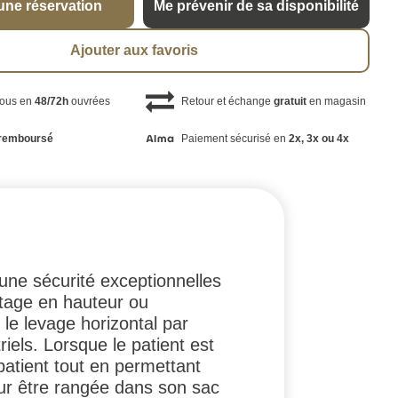
une réservation
Me prévenir de sa disponibilité
Ajouter aux favoris
vous en
48/72h
ouvrées
Retour et échange
gratuit
en magasin
remboursé
Paiement sécurisé en
2x, 3x ou 4x
 une sécurité exceptionnelles
etage en hauteur ou
 le levage horizontal par
riels. Lorsque le patient est
 patient tout en permettant
our être rangée dans son sac