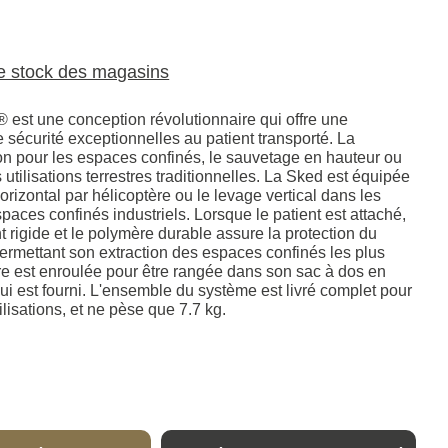
le stock des magasins
 est une conception révolutionnaire qui offre une
e sécurité exceptionnelles au patient transporté. La
ion pour les espaces confinés, le sauvetage en hauteur ou
s utilisations terrestres traditionnelles. La Sked est équipée
orizontal par hélicoptère ou le levage vertical dans les
spaces confinés industriels. Lorsque le patient est attaché,
nt rigide et le polymère durable assure la protection du
permettant son extraction des espaces confinés les plus
ère est enroulée pour être rangée dans son sac à dos en
i est fourni. L'ensemble du système est livré complet pour
ilisations, et ne pèse que 7.7 kg.