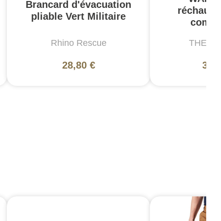
Brancard d'évacuation
réchauff
pliable Vert Militaire
compa
Rhino Rescue
THERM
28,80 €
349