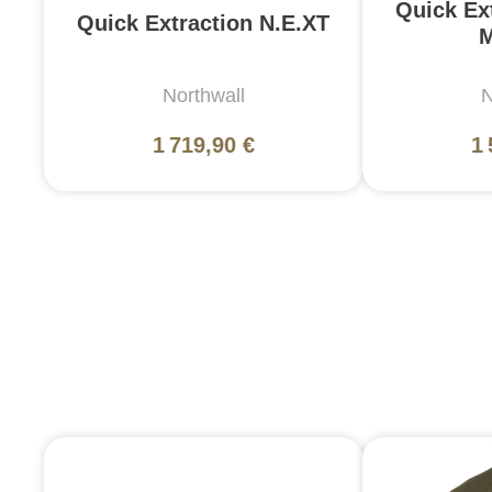
Quick Ex
Quick Extraction N.E.XT
M
Northwall
N
1 719,90 €
1 