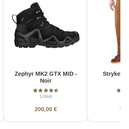
Zephyr MK2 GTX MID -
Stryke Pa
Noir
Br
Lowa
5
200,00 €
99,