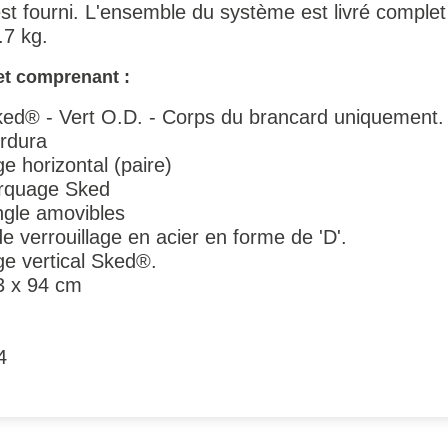
st fourni. L'ensemble du système est livré complet
.7 kg.
t comprenant :
d® - Vert O.D. - Corps du brancard uniquement.
rdura
e horizontal (paire)
rquage Sked
gle amovibles
verrouillage en acier en forme de 'D'.
e vertical Sked®.
3 x 94 cm
4