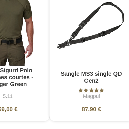
 Sigurd Polo
Sangle MS3 single QD
es courtes -
Gen2
ger Green
5.11
Magpul
59,00 €
87,90 €