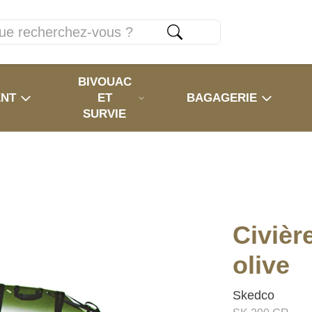
BIVOUAC
ENT
ET
BAGAGERIE
SURVIE
Civièr
olive
Skedco