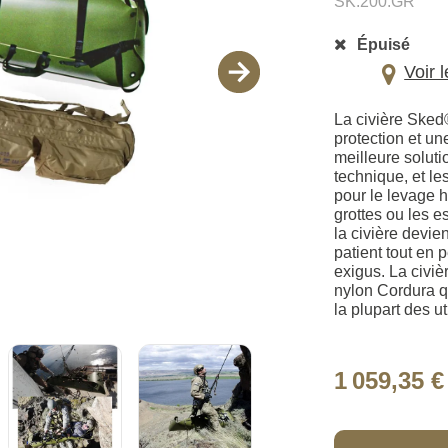
SK.200.GR
Épuisé
Voir 
La civière Sked®
protection et un
meilleure solut
technique, et le
pour le levage h
grottes ou les e
la civière devie
patient tout en 
exigus. La civi
nylon Cordura qu
la plupart des ut
1 059,35 €