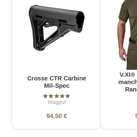
V.XI®
Crosse CTR Carbine
manch
Mil-Spec
Ran
Magpul
94,50 €