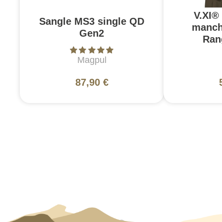
V.XI®
Sangle MS3 single QD
manch
Gen2
Ran
Magpul
87,90 €