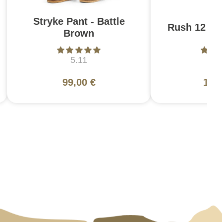
Stryke Pant - Battle
Rush 12 2.0
Brown
5.11
5
99,00 €
130