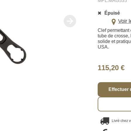
MPL.MAG535
Épuisé
Voir 
Clef permettant
tube de crosse, 
solide et pratiq
USA.
115,20 €
Effectuer 
Livré chez 