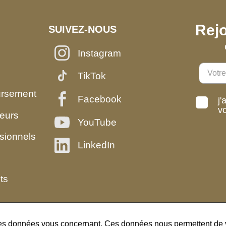
Rejo
SUIVEZ-NOUS
Instagram
TikTok
ursement
Facebook
j'
v
eurs
YouTube
sionnels
LinkedIn
ts
des données vous concernant. Ces données nous permettent de vo