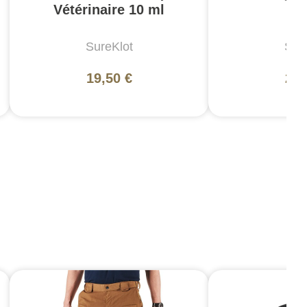
Vétérinaire 10 ml
5
SureKlot
Sur
19,50 €
24,