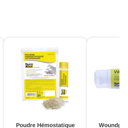
Poudre Hémostatique
Woundgel 