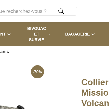
BIVOUAC
ENT
ET
BAGAGERIE
SURVIE
canic
-70%
Collie
Missi
Volcan