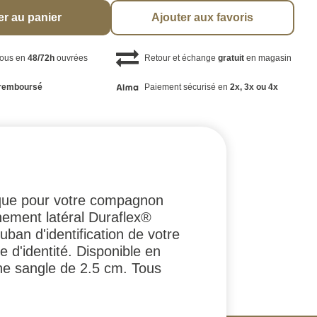
er au panier
Ajouter aux favoris
vous en
48/72h
ouvrées
Retour et échange
gratuit
en magasin
remboursé
Paiement sécurisé en
2x, 3x ou 4x
tique pour votre compagnon
hement latéral Duraflex®
ban d'identification de votre
e d'identité. Disponible en
s une sangle de 2.5 cm. Tous