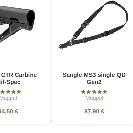
 CTR Carbine
Sangle MS3 single QD
il-Spec
Gen2
Magpul
Magpul
94,50 €
87,90 €