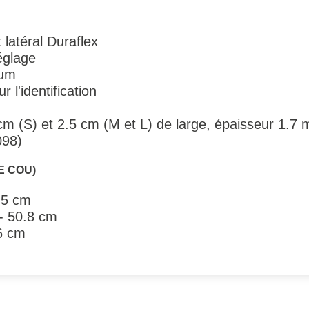
latéral Duraflex
réglage
ium
 l'identification
cm (S) et 2.5 cm (M et L) de large, épaisseur 1.7
098)
E COU)
5.5 cm
- 50.8 cm
66 cm