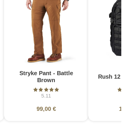
Stryke Pant - Battle
Rush 12 2.0
Brown
5.11
5
99,00 €
130