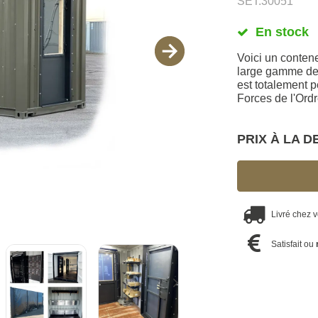
SET.30051
En stock
Voici un conten
large gamme de 
est totalement p
Forces de l'Ord
PRIX À LA 
Livré chez 
Satisfait ou