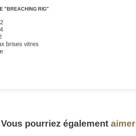
E "BREACHING RIG"
C2
T4
2
x brises vitres
re
Vous pourriez également
aimer