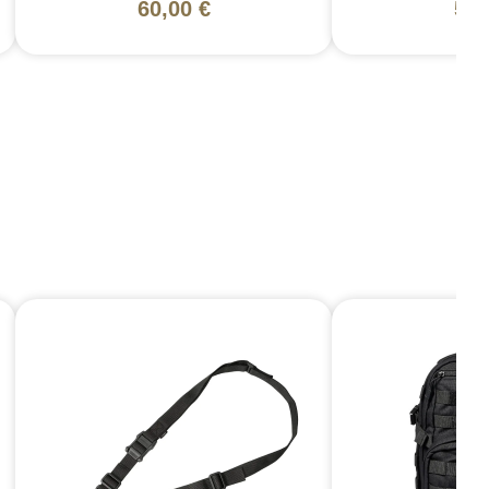
60,00 €
58,