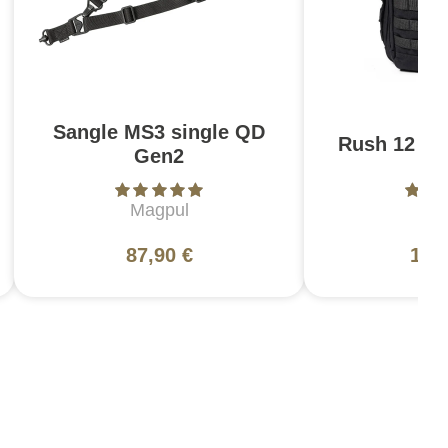
Sangle MS3 single QD
Rush 12 2.0
Gen2
Magpul
5
87,90 €
130