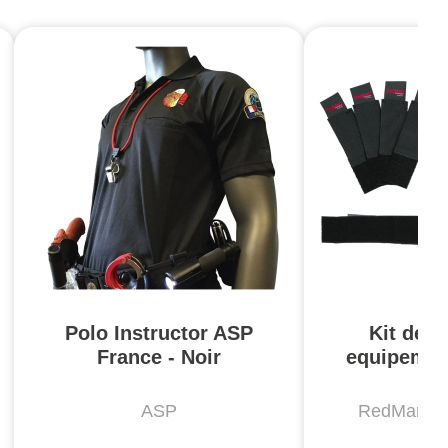
Polo Instructor ASP
Kit de r
France - Noir
equipeme
ASP
RedMan Tr