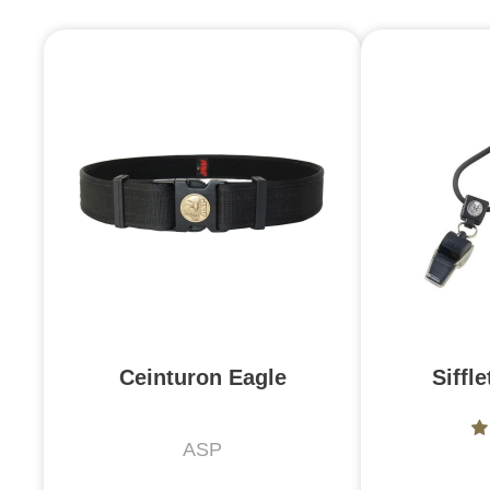
Ceinturon Eagle
Siffl
ASP